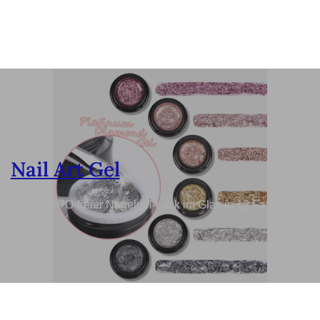
Nail Art Gel
Nagelkunst, TPO-freier Nagelgel-Lack im Glas in 12 Farben