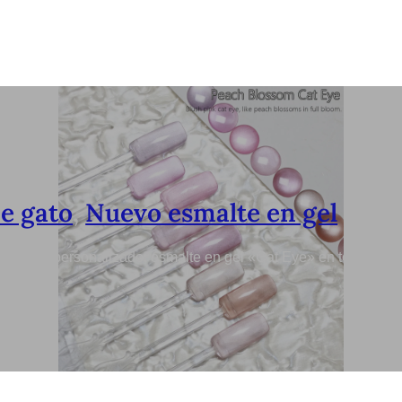
de gato
,
Nuevo esmalte en gel
e» rosa personalizado; esmalte en gel «Cat Eye» en tono flor 