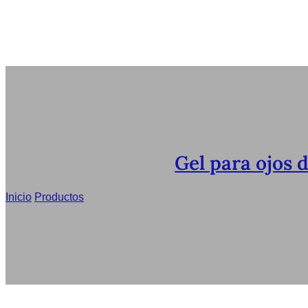
Gel para ojos 
Inicio
/
Productos
/
Venta al por mayor de esmalte en gel «Cat Ey
difuminado