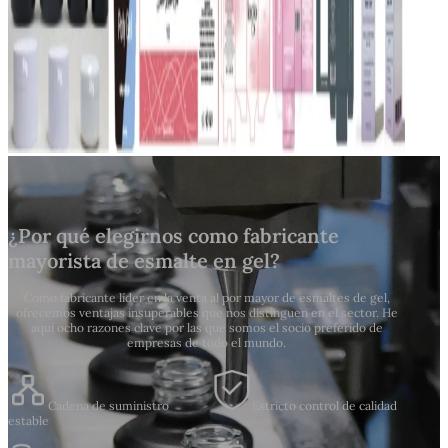
¿Por qué elegirnos como fabricante
mayorista de esmalte en gel?
Como fabricante líder en la venta al por mayor de esmaltes de gel,
ofrecemos ventajas insuperables que nos distinguen en el sector. He
aquí ocho razones clave por las que somos el socio preferido de
empresas de todo el mundo.
Cadena de suministro
Estricto control de calidad
estable