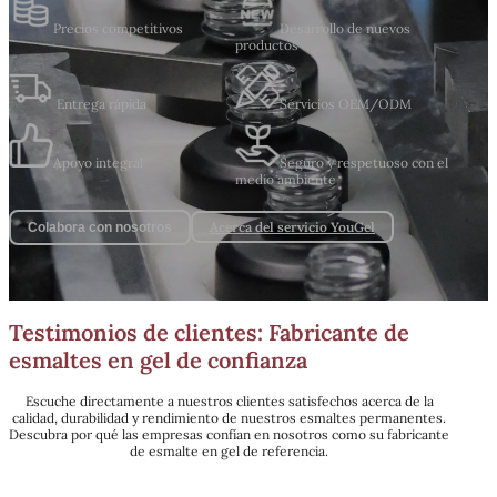
Precios competitivos
Desarrollo de nuevos
productos
Entrega rápida
Servicios OEM/ODM
Apoyo integral
Seguro y respetuoso con el
medio ambiente
Acerca del servicio YouGel
Colabora con nosotros
Testimonios de clientes: Fabricante de
esmaltes en gel de confianza
Escuche directamente a nuestros clientes satisfechos acerca de la
calidad, durabilidad y rendimiento de nuestros esmaltes permanentes.
Descubra por qué las empresas confían en nosotros como su fabricante
de esmalte en gel de referencia.