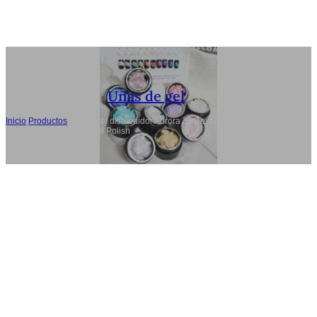
Uñas de gel
Inicio
/
Productos
/
Marca del distribuidor Aurora 3D Texture Gel Polish 10
Colors TPO-Free Nail Gel Polish