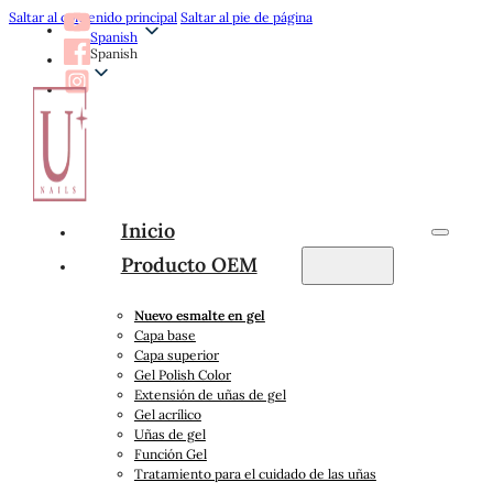
Saltar al contenido principal
Saltar al pie de página
Spanish
Spanish
Inicio
Producto OEM
Nuevo esmalte en gel
Capa base
Capa superior
Gel Polish Color
Extensión de uñas de gel
Gel acrílico
Uñas de gel
Función Gel
Tratamiento para el cuidado de las uñas