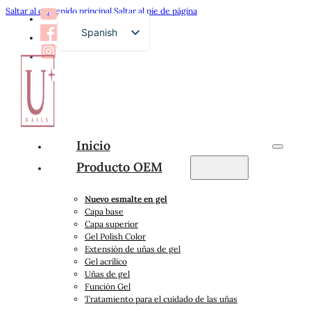
Saltar al contenido principal
Saltar al pie de página
Spanish
English
French
German
Russian
Inicio
Arabic
Producto OEM
Japanese
Nuevo esmalte en gel
Capa base
Capa superior
Gel Polish Color
Extensión de uñas de gel
Gel acrílico
Uñas de gel
Función Gel
Tratamiento para el cuidado de las uñas