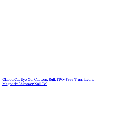
Glazed Cat Eye Gel Custom, Bulk TPO-Free Translucent
Magnetic Shimmer Nail Gel