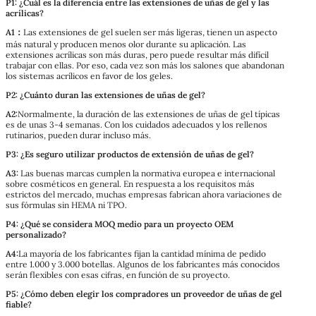
P1: ¿Cuál es la diferencia entre las extensiones de uñas de gel y las
acrílicas?
A1：
Las extensiones de gel suelen ser más ligeras, tienen un aspecto
más natural y producen menos olor durante su aplicación. Las
extensiones acrílicas son más duras, pero puede resultar más difícil
trabajar con ellas. Por eso, cada vez son más los salones que abandonan
los sistemas acrílicos en favor de los geles.
P2: ¿Cuánto duran las extensiones de uñas de gel?
A2:
Normalmente, la duración de las extensiones de uñas de gel típicas
es de unas 3-4 semanas. Con los cuidados adecuados y los rellenos
rutinarios, pueden durar incluso más.
P3: ¿Es seguro utilizar productos de extensión de uñas de gel?
A3:
Las buenas marcas cumplen la normativa europea e internacional
sobre cosméticos en general. En respuesta a los requisitos más
estrictos del mercado, muchas empresas fabrican ahora variaciones de
sus fórmulas sin HEMA ni TPO.
P4: ¿Qué se considera MOQ medio para un proyecto OEM
personalizado?
A4:
La mayoría de los fabricantes fijan la cantidad mínima de pedido
entre 1.000 y 3.000 botellas. Algunos de los fabricantes más conocidos
serán flexibles con esas cifras, en función de su proyecto.
P5: ¿Cómo deben elegir los compradores un proveedor de uñas de gel
fiable?