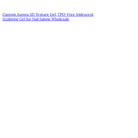
Custom Aurora 3D Texture Gel, TPO-Free Iridescent
Sculpting Gel for Nail Salons Wholesale