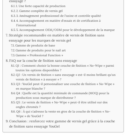
essuyage ?
1. Une forte capacité de production
2. Gamme complète de vernis gel
3. Aménagement professionnel de l'usine et contrôle qualité
4. Accompagnement en matière d'essais et de certification à
l'international
5. Accompagnement OEM/ODM pour le développement de la marque
Stratégie recommandée en matière de vernis de finition sans
essuyage pour les marques de vernis gel
Gamme de produits de base
Gamme de produits pour le nail art
Gamme « Professional Function »
FAQ sur la couche de finition sans essuyage
Q1 : Comment choisir la bonne couche de finition « No-Wipe » parmi
toutes les options disponibles ?
Q2 : Un vernis de finition « sans essuyage » est-il moins brillant qu'un
vernis de finition « à essuyer » ?
Q3 : YouGel peut-il personnaliser une couche de finition « No-Wipe »
en marque blanche ?
Q4 : Quelle est la quantité minimale de commande (MOQ) pour la
production sous marque de distributeur ?
Q5 : Le vernis de finition « No-Wipe » peut-il être utilisé sur des
ongles chromés ?
Q6 : À qui s'adresse la vente en gros de la couche de finition « No-
Wipe » de YouGel ?
Conclusion : renforcez votre gamme de vernis gel grâce à la couche
de finition sans essuyage YouGel