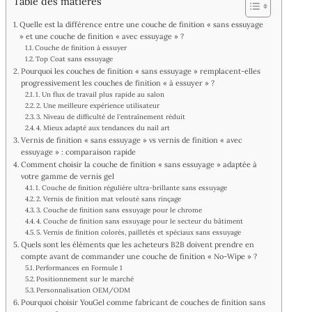
Table des matières
Quelle est la différence entre une couche de finition « sans essuyage
» et une couche de finition « avec essuyage » ?
Couche de finition à essuyer
Top Coat sans essuyage
Pourquoi les couches de finition « sans essuyage » remplacent-elles
progressivement les couches de finition « à essuyer » ?
1. Un flux de travail plus rapide au salon
2. Une meilleure expérience utilisateur
3. Niveau de difficulté de l'entraînement réduit
4. Mieux adapté aux tendances du nail art
Vernis de finition « sans essuyage » vs vernis de finition « avec
essuyage » : comparaison rapide
Comment choisir la couche de finition « sans essuyage » adaptée à
votre gamme de vernis gel
1. Couche de finition régulière ultra-brillante sans essuyage
2. Vernis de finition mat velouté sans rinçage
3. Couche de finition sans essuyage pour le chrome
4. Couche de finition sans essuyage pour le secteur du bâtiment
5. Vernis de finition colorés, pailletés et spéciaux sans essuyage
Quels sont les éléments que les acheteurs B2B doivent prendre en
compte avant de commander une couche de finition « No-Wipe » ?
Performances en Formule 1
Positionnement sur le marché
Personnalisation OEM/ODM
Pourquoi choisir YouGel comme fabricant de couches de finition sans