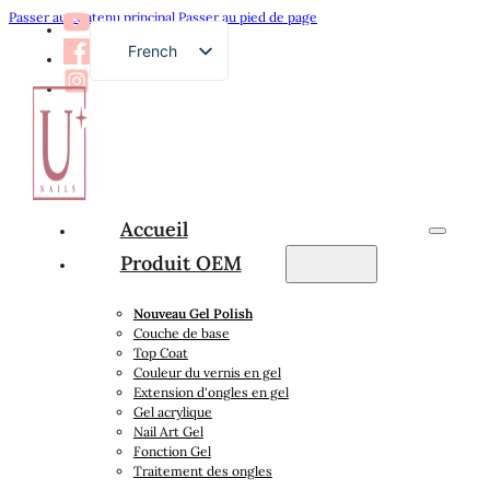
Passer au contenu principal
Passer au pied de page
French
English
German
Russian
Arabic
Accueil
Spanish
Produit OEM
Japanese
Nouveau Gel Polish
Couche de base
Top Coat
Couleur du vernis en gel
Extension d'ongles en gel
Gel acrylique
Nail Art Gel
Fonction Gel
Traitement des ongles