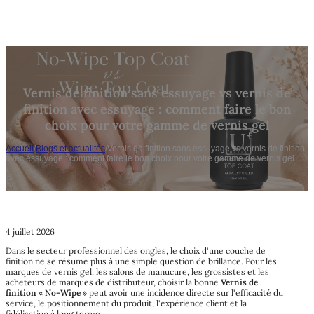
Vernis de finition sans essuyage vs vernis de
finition avec essuyage : comment faire le bon
choix pour votre gamme de vernis gel
Accueil
/
Blogs et actualités
/
Vernis de finition sans essuyage vs vernis de finition
avec essuyage : comment faire le bon choix pour votre gamme de vernis gel
4 juillet 2026
Dans le secteur professionnel des ongles, le choix d'une couche de
finition ne se résume plus à une simple question de brillance. Pour les
marques de vernis gel, les salons de manucure, les grossistes et les
acheteurs de marques de distributeur, choisir la bonne
Vernis de
finition « No-Wipe »
peut avoir une incidence directe sur l'efficacité du
service, le positionnement du produit, l'expérience client et la
fidélisation à long terme.