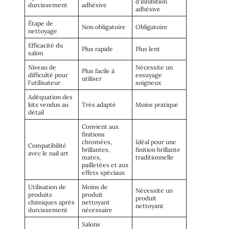
d'inhibition
durcissement
adhésive
adhésive
Étape de
Non obligatoire
Obligatoire
nettoyage
Efficacité du
Plus rapide
Plus lent
salon
Niveau de
Nécessite un
Plus facile à
difficulté pour
essuyage
utiliser
l'utilisateur
soigneux
Adéquation des
kits vendus au
Très adapté
Moins pratique
détail
Convient aux
finitions
chromées,
Idéal pour une
Compatibilité
brillantes,
finition brillante
avec le nail art
mates,
traditionnelle
pailletées et aux
effets spéciaux
Utilisation de
Moins de
Nécessite un
produits
produit
produit
chimiques après
nettoyant
nettoyant
durcissement
nécessaire
Salons