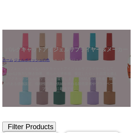
バルクキャットアイジェルサプライヤー＆メーカー
ホーム
/
ジェルポリッシュの色
/
キャットアイジェル
プロフェッショナルなバルクキャットアイジェルサプライヤーとして、
Yougelは強力な輝き効果、滑らかな塗布感、安定したロット品質を備え
たマグネットジェルポリッシュを提供します。OEM/ODM生産、競争
力のある価格設定、信頼性の高い供給を求める卸売業者やプライベート
ブランドに最適です。.