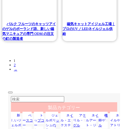
バルク フルーツのキャッツアイ
磁気キャットアイジェル工場｜
のゲルのポーランド語、新しい磁
プロのUV / LEDネイルジェル供
気マニキュアの専門 ODM の注文
給
の釘の製造者
1
2
→
製品カテゴリー
新
ベ
ト
ジェ
ネイ
アク
ネイ
機
ネ
しいジ
ースコ
ップコ
ルポリッ
ル・エ
リル・
ルアー
能ゲ
イルケ
ェルポ
ー
ー
シュの
クステ
ゲル
ト・ジ
ル
アトリ