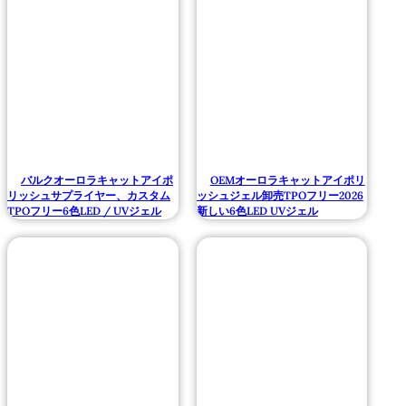
バルクオーロラキャットアイポ
OEMオーロラキャットアイポリ
リッシュサプライヤー、カスタム
ッシュジェル卸売TPOフリー2026
TPOフリー6色LED / UVジェル
新しい6色LED UVジェル