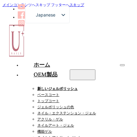
メインコンテンツへスキップ
フッターへスキップ
Japanese
English
French
German
Russian
ホーム
Arabic
OEM製品
Spanish
新しいジェルポリッシュ
ベースコート
トップコート
ジェルポリッシュの色
ネイル・エクステンション・ジェル
アクリル・ゲル
ネイルアート・ジェル
機能ゲル