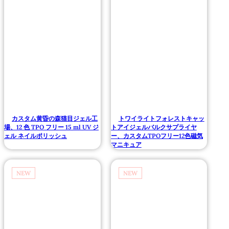
カスタム黄昏の森猫目ジェル工
トワイライトフォレストキャッ
場、12 色 TPO フリー 15 ml UV ジ
トアイジェルバルクサプライヤ
ェル ネイルポリッシュ
ー、カスタムTPOフリー12色磁気
マニキュア
NEW
NEW