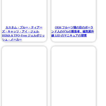
カスタム・ブルー・ティアー
OEM フルーツ猫の目のポーラ
ズ・キャッツ・アイ・ジェル,
ンド人のゲルの製造者、磁気紫外
HEMA & TPO-Free ジェルポリッ
線 LED のマニキュアの習慣
シュ・メーカー