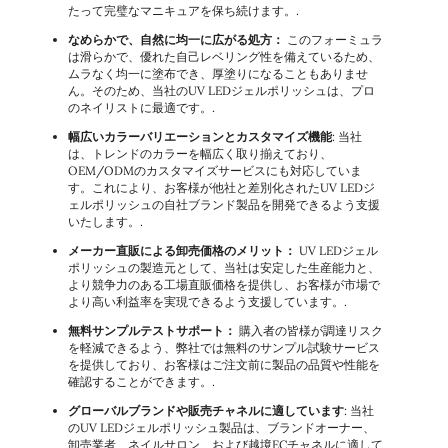
たって完璧なマニキュアを保ち続けます。.
なめらかで、自然に均一に広がる処方：
このフォーミュラ
は滑らかで、優れた自己レベリング性を備えているため、
ムラなく均一に塗布でき、厚塗りになることもありませ
ん。そのため、当社のUV LEDジェルポリッシュは、プロ
のネイリストに最適です。.
幅広いカラーバリエーションとカスタマイズ機能
: 当社
は、トレンドのカラーを幅広く取り揃えており、
OEM/ODMのカスタマイズサービスにも対応していま
す。これにより、お客様が他社と差別化されたUV LEDジ
ェルポリッシュの自社ブランド製品を開発できるよう支援
いたします。.
メーカー直販による卸売価格のメリット：
UV LEDジェル
ポリッシュの製造元として、当社は安定した生産能力と、
より競争力のある工場直販価格を提供し、お客様が市場で
より高い利益率を実現できるよう支援しています。.
無料サンプルテストサポート：
購入者の皆様が調達リスク
を軽減できるよう、弊社では無料のサンプル試験サービス
を提供しており、お客様はご注文前に製品の品質や性能を
確認することができます。.
グローバルブランドや販売チャネルに適しています
: 当社
のUV LEDジェルポリッシュ製品は、ブランドオーナー、
卸売業者、ネイルサロン、および越境ECチャネルに適して