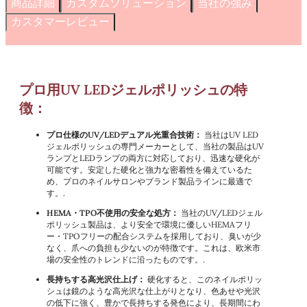
商品詳細
カスタムソリューション
当社の強み
カスタマーレビュー
プロ用UV LEDジェルポリッシュの特
徴：
プロ仕様のUV/LEDデュアル光重合技術：
当社はUV LED
ジェルポリッシュの専門メーカーとして、当社の製品はUV
ランプとLEDランプの両方に対応しており、迅速な硬化が
可能です。安定した硬化と強力な密着性を備えているた
め、プロのネイルサロンやブランド製品ラインに最適で
す。.
HEMA・TPO不使用の安全な処方：
当社のUV/LEDジェル
ポリッシュ製品は、より安全で環境に優しいHEMAフリ
ー・TPOフリーの配合システムを採用しており、臭いが少
なく、爪への負担も少ないのが特徴です。これは、欧米市
場の安全性のトレンドに沿ったものです。.
長持ちする高光沢仕上げ：
硬化すると、このネイルポリッ
シュは鏡のような高光沢な仕上がりとなり、色あせや光沢
の低下に強く、豊かで長持ちする発色により、長期間にわ