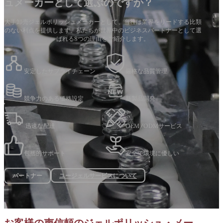
ュメーカーとして選ぶのですか？
大手卸売ジェルポリッシュメーカーとして、当社は業界をリードする比類
のない利点を提供します。私たちが世界中のビジネスパートナーとして選
ばれる8つの理由をご紹介します。
安定したサプライチェーン
厳格な品質管理
競争力のある価格設定
新製品開発
迅速な配達
OEM/ODMサービス
包括的サポート
安全で環境に優しい
ユージェルサービスについて
パートナー
お客様の声信頼のジェルポリッシュ・メー