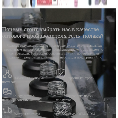
Почему стоит выбрать нас в качестве
оптового производителя гель-полака?
Являясь ведущим оптовым производителем гель-полаков, мы
предлагаем непревзойденные преимущества, которые выделяют
нас в отрасли. Вот восемь основных причин, по которым мы
являемся предпочтительным партнером для предприятий по
всему миру.
Стабильная цепочка
Строгий контроль
поставок
качества
Конкурентное
Разработка новых
ценообразование
продуктов
Быстрая доставка
Услуги OEM/ODM