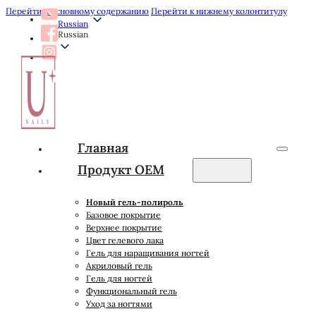
Перейти к основному содержанию
Перейти к нижнему колонтитулу
Russian
Russian
Главная
Продукт OEM
Новый гель-полироль
Базовое покрытие
Верхнее покрытие
Цвет гелевого лака
Гель для наращивания ногтей
Акриловый гель
Гель для ногтей
Функциональный гель
Уход за ногтями