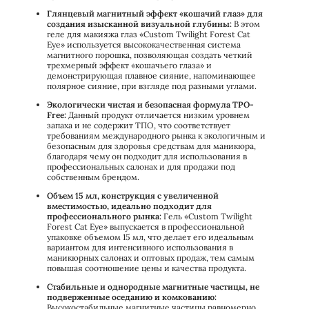
Глянцевый магнитный эффект «кошачий глаз» для
создания изысканной визуальной глубины:
В этом
геле для макияжа глаз «Custom Twilight Forest Cat
Eye» используется высококачественная система
магнитного порошка, позволяющая создать четкий
трехмерный эффект «кошачьего глаза» и
демонстрирующая плавное сияние, напоминающее
полярное сияние, при взгляде под разными углами.
Экологически чистая и безопасная формула TPO-
Free:
Данный продукт отличается низким уровнем
запаха и не содержит ТПО, что соответствует
требованиям международного рынка к экологичным и
безопасным для здоровья средствам для маникюра,
благодаря чему он подходит для использования в
профессиональных салонах и для продажи под
собственным брендом.
Объем 15 мл, конструкция с увеличенной
вместимостью, идеально подходит для
профессионального рынка:
Гель «Custom Twilight
Forest Cat Eye» выпускается в профессиональной
упаковке объемом 15 мл, что делает его идеальным
вариантом для интенсивного использования в
маникюрных салонах и оптовых продаж, тем самым
повышая соотношение цены и качества продукта.
Стабильные и однородные магнитные частицы, не
подверженные оседанию и комкованию:
Высокостабильные магнитные частицы равномерно