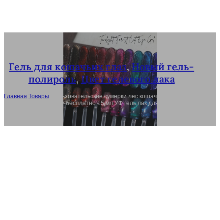
Гель для кошачьих глаз
,
Новый гель-
полироль
,
Цвет гелевого лака
Главная
/
Товары
/
Пользовательские сумерки лес кошачий глаз гель
завод, 12 цветов TPO-бесплатно 15 мл УФ гель лак для ногтей