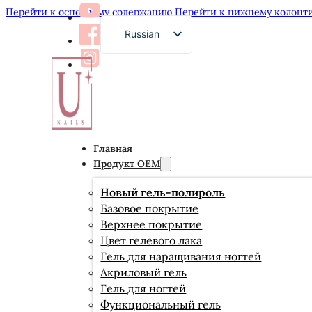
Перейти к основному содержанию
Перейти к нижнему колонт
Russian
English
French
German
Arabic
Главная
Spanish
Продукт OEM
Japanese
Новый гель-полироль
Базовое покрытие
Верхнее покрытие
Цвет гелевого лака
Гель для наращивания ногтей
Акриловый гель
Гель для ногтей
Функциональный гель