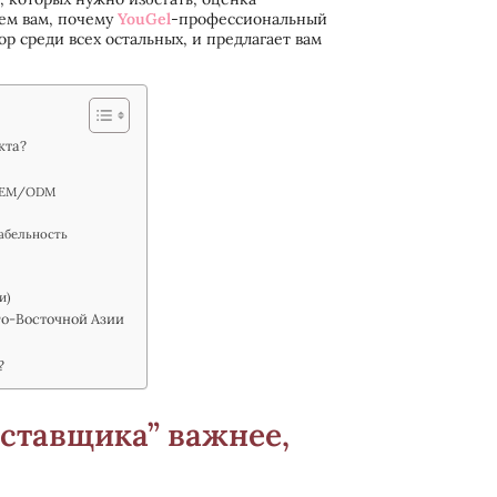
ем вам, почему
YouGel
-профессиональный
р среди всех остальных, и предлагает вам
кта?
 OEM/ODM
табельность
и)
го-Восточной Азии
?
ставщика” важнее,