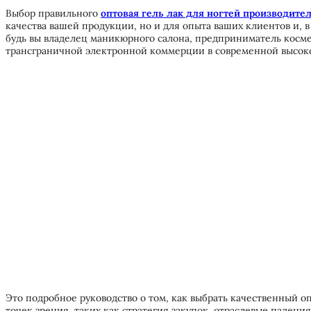
Выбор правильного
оптовая гель лак для ногтей производите
качества вашей продукции, но и для опыта ваших клиентов и, в
будь вы владелец маникюрного салона, предприниматель косм
трансграничной электронной коммерции в современной высок
Это подробное руководство о том, как выбрать качественный о
точек зрения, таких как стратегия закупок, отраслевые падени