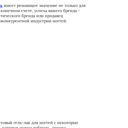
ль
имеет решающее значение не только для
 конечном счете, успеха вашего бренда -
етического бренда или продавец
оконкурентной индустрии ногтей.
птовый гель-лак для ногтей с некоторых
я, которых нужно избегать, оценка