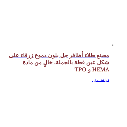
مصنع طلاء أظافر جل بلون دموع زرقاء على
شكل عين قطة بالجملة، خالٍ من مادة
HEMA و TPO
قراءة المزيد