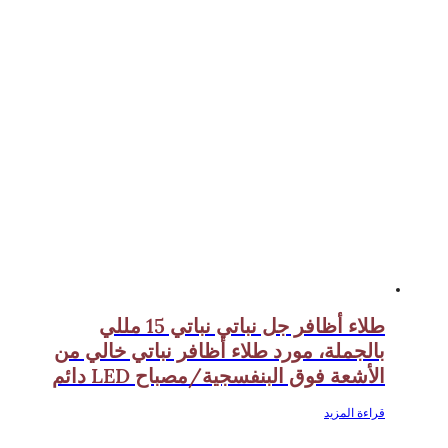
طلاء أظافر جل نباتي نباتي 15 مللي
بالجملة، مورد طلاء أظافر نباتي خالي من
الأشعة فوق البنفسجية/مصباح LED دائم
قراءة المزيد