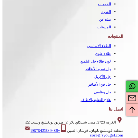
الخدمات
القدرة
نبذة عن
المدونات
المنتجات
الطلاء الأساسي
طلاء علوي
لون طلاء جل التلميع
جل تمديد الأظافر
جل الأكريل
جل فن الأظافر
جل وظيفي
علاج العناية بالأظافر
اتصل بنا
الغرفة 2723، مبنى شينكاي بلازا 2، طريق يونغشنغ ويست 22،
منطقة غويتشنغ نانهاي، فوشان الصين
+86-19878421539
sora@fsyougel.com