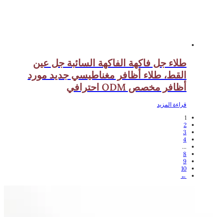
طلاء جل فاكهة الفاكهة السائبة جل عين
القط، طلاء أظافر مغناطيسي جديد مورد
أظافر مخصص ODM احترافي
قراءة المزيد
1
2
3
4
...
8
9
10
←