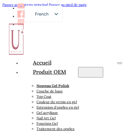
Passer au contenu principal
Passer au pied de page
French
English
German
Russian
Arabic
Accueil
Spanish
Produit OEM
Japanese
Nouveau Gel Polish
Couche de base
Top Coat
Couleur du vernis en gel
Extension d'ongles en gel
Gel acrylique
Nail Art Gel
Fonction Gel
Traitement des ongles