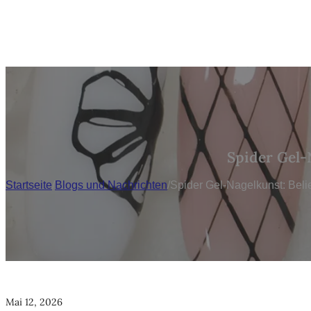
Spider Gel-
Startseite
/
Blogs und Nachrichten
/
Spider Gel-Nagelkunst: Beli
Mai 12, 2026