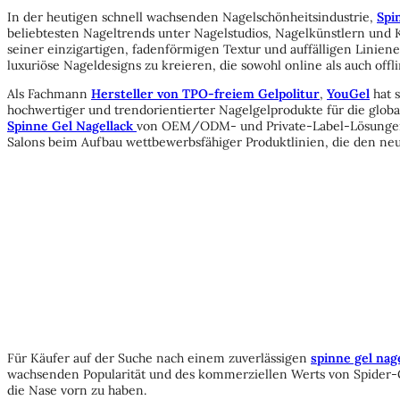
In der heutigen schnell wachsenden Nagelschönheitsindustrie,
Spi
beliebtesten Nageltrends unter Nagelstudios, Nagelkünstlern und
seiner einzigartigen, fadenförmigen Textur und auffälligen Liniene
luxuriöse Nageldesigns zu kreieren, die sowohl online als auch off
Als Fachmann
Hersteller von TPO-freiem Gelpolitur
,
YouGel
hat s
hochwertiger und trendorientierter Nagelgelprodukte für die globa
Spinne Gel Nagellack
von OEM/ODM- und Private-Label-Lösungen
Salons beim Aufbau wettbewerbsfähiger Produktlinien, die den ne
Für Käufer auf der Suche nach einem zuverlässigen
spinne gel nage
wachsenden Popularität und des kommerziellen Werts von Spider-G
die Nase vorn zu haben.