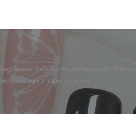
Nagelkunst: Beliebte Nageldesigns für Salon
ebte Nageldesigns für Salons und Marken