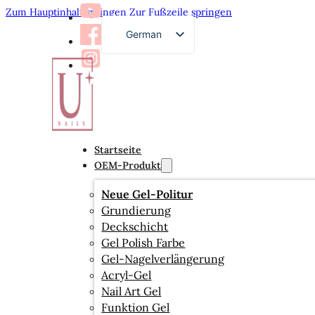
Zum Hauptinhalt springen
Zur Fußzeile springen
German
English
French
Russian
Arabic
Startseite
Spanish
OEM-Produkt
Japanese
Neue Gel-Politur
Grundierung
Deckschicht
Gel Polish Farbe
Gel-Nagelverlängerung
Acryl-Gel
Nail Art Gel
Funktion Gel