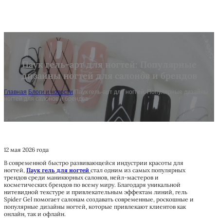
Паук гель-арт для ногтей: Популярные
дизайны ногтей для салонов и брендов
Главная
/
Блоги и новости
/
Паук гель-арт для ногтей: Популярные дизайны
ногтей для салонов и брендов
12 мая 2026 года
В современной быстро развивающейся индустрии красоты для
ногтей,
Паук гель для ногтей
стал одним из самых популярных
трендов среди маникюрных салонов, нейл-мастеров и
косметических брендов по всему миру. Благодаря уникальной
нитевидной текстуре и привлекательным эффектам линий, гель
Spider Gel помогает салонам создавать современные, роскошные и
популярные дизайны ногтей, которые привлекают клиентов как
онлайн, так и офлайн.