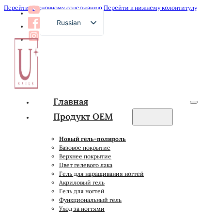
Перейти к основному содержанию
Перейти к нижнему колонтитулу
Russian
English
French
German
Arabic
Главная
Spanish
Продукт OEM
Japanese
Новый гель-полироль
Базовое покрытие
Верхнее покрытие
Цвет гелевого лака
Гель для наращивания ногтей
Акриловый гель
Гель для ногтей
Функциональный гель
Уход за ногтями