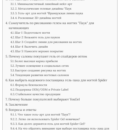
1. Минималистичный линейный нейл-арт
2. Металлические гелевые дизайны "Паук
3. Гель-арт для ногтей "Французская линия паука
4. Роскошные 3D-дизайны ногтей
Самоучитель по рисованию гелем на ногтях "Паук" для
начинающих
Шаг 1: Подготовьте ногти
Шаг 2: Возьмите гель для пауков
Шаг 3: Создайте линии для рисования на ногтях
Шаг 4: Вылечить дизайн
Шаг 5: Нанесите верхнее покрытие
Почему салоны покупают гель от спайдеров оптом
Более высокая маржа прибыли
Лучшее освещение в социальных сетях
Быстрое создание рисунка на ногтях
Тенденции развития ногтевых салонов
Как выбрать надежного поставщика гель-лака для ногтей Spider
Формула безопасности
Поддержка OEM/ODM и Private Label
Стабильное качество продукции
Почему больше покупателей выбирают YouGel
Заключение
Вопросы и ответы
1. Что такое гель-арт для ногтей "Паук"?
2. Легко ли использовать Spider Gel новичкам?
3. Как долго держится гель для ногтей Spider Gel?
4. На что обратить внимание при выборе поставщика гель-лака для