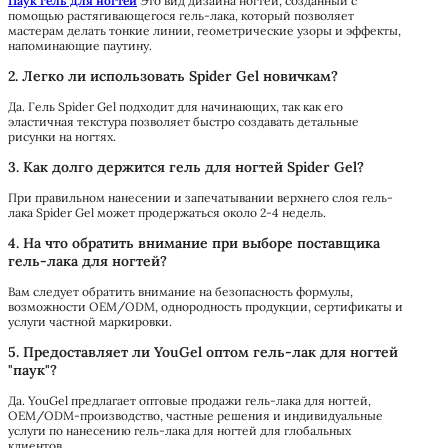
Паук гель для ногтей
Это вид дизайна ногтей, созданный с
помощью растягивающегося гель-лака, который позволяет
мастерам делать тонкие линии, геометрические узоры и эффекты,
напоминающие паутину.
2. Легко ли использовать Spider Gel новичкам?
Да. Гель Spider Gel подходит для начинающих, так как его
эластичная текстура позволяет быстро создавать детальные
рисунки на ногтях.
3. Как долго держится гель для ногтей Spider Gel?
При правильном нанесении и запечатывании верхнего слоя гель-
лака Spider Gel может продержаться около 2-4 недель.
4. На что обратить внимание при выборе поставщика
гель-лака для ногтей?
Вам следует обратить внимание на безопасность формулы,
возможности OEM/ODM, однородность продукции, сертификаты и
услуги частной маркировки.
5. Предоставляет ли YouGel оптом гель-лак для ногтей
"паук"?
Да. YouGel предлагает оптовые продажи гель-лака для ногтей,
OEM/ODM-производство, частные решения и индивидуальные
услуги по нанесению гель-лака для ногтей для глобальных
клиентов.