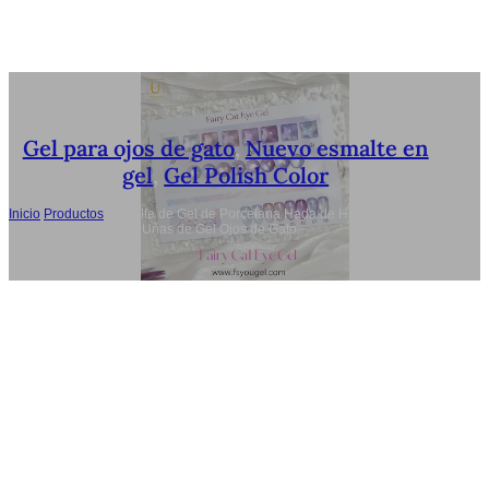
Gel para ojos de gato
,
Nuevo esmalte en
gel
,
Gel Polish Color
Inicio
/
Productos
/
Esmalte de Gel de Porcelana Hada de Hielo 8 Colores
No Tóxico Esmalte de Uñas de Gel Ojos de Gato