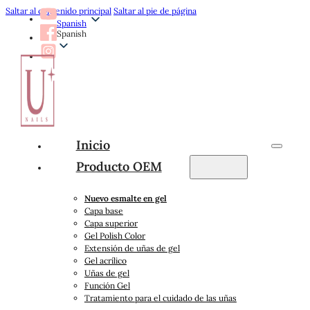
Saltar al contenido principal
Saltar al pie de página
Spanish
Spanish
Inicio
Producto OEM
Nuevo esmalte en gel
Capa base
Capa superior
Gel Polish Color
Extensión de uñas de gel
Gel acrílico
Uñas de gel
Función Gel
Tratamiento para el cuidado de las uñas