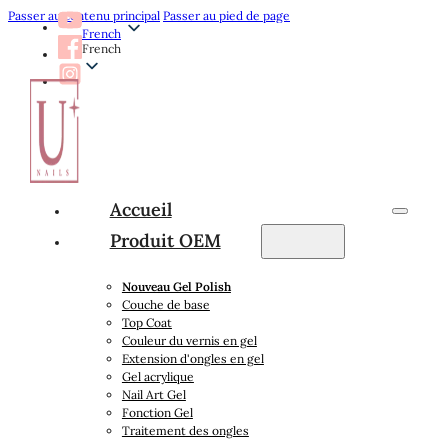
Passer au contenu principal
Passer au pied de page
French
French
Accueil
Produit OEM
Nouveau Gel Polish
Couche de base
Top Coat
Couleur du vernis en gel
Extension d'ongles en gel
Gel acrylique
Nail Art Gel
Fonction Gel
Traitement des ongles