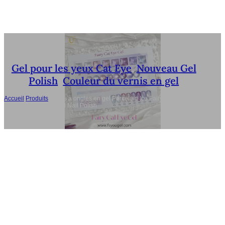
Gel pour les yeux Cat Eye
,
Nouveau Gel
Polish
,
Couleur du vernis en gel
Accueil
/
Produits
/
Vernis à ongles en gel Porcelain Ice Fairy 8 Couleurs
Non-Toxic Cat Eye Gel Nail Polish