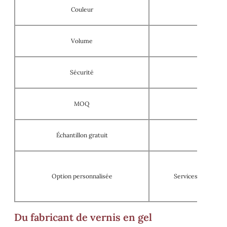
Couleur
Volume
Sécurité
S
MOQ
Échantillon gratuit
Option personnalisée
Services OEM/ODM,
Du fabricant de vernis en gel