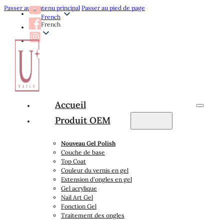
Passer au contenu principal
Passer au pied de page
French
French
Accueil
Produit OEM
Nouveau Gel Polish
Couche de base
Top Coat
Couleur du vernis en gel
Extension d'ongles en gel
Gel acrylique
Nail Art Gel
Fonction Gel
Traitement des ongles