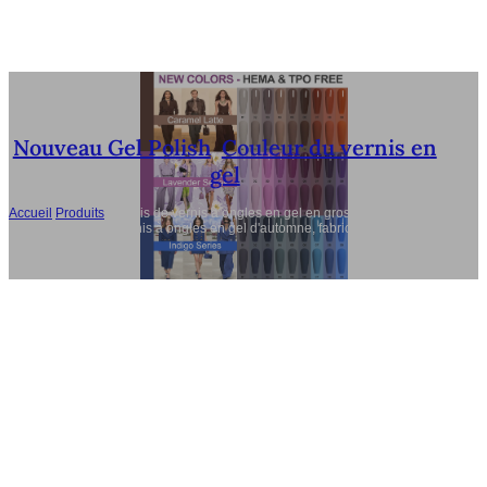
Nouveau Gel Polish
,
Couleur du vernis en
gel
Accueil
/
Produits
/
Coloris de vernis à ongles en gel en gros 2025,
Nouvelle série de vernis à ongles en gel d'automne, fabricant