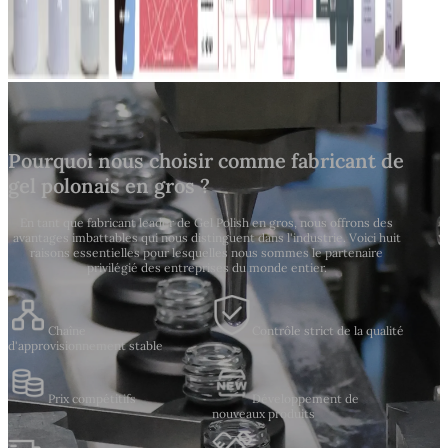
Pourquoi nous choisir comme fabricant de
gel polonais en gros ?
En tant que fabricant leader de Gel Polish en gros, nous offrons des
avantages imbattables qui nous distinguent dans l'industrie. Voici huit
raisons essentielles pour lesquelles nous sommes le partenaire
privilégié des entreprises du monde entier.
Chaîne
Contrôle strict de la qualité
d'approvisionnement stable
Prix compétitifs
Développement de
nouveaux produits