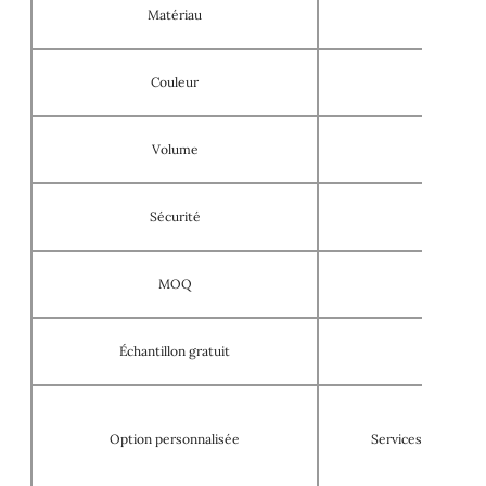
Matériau
Couleur
Volume
Sécurité
S
MOQ
Échantillon gratuit
Option personnalisée
Services OEM/ODM,