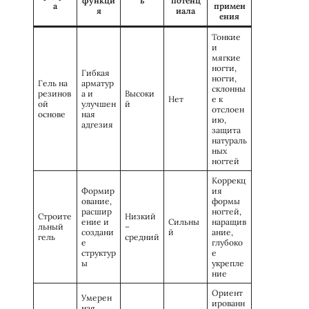
функци
ь
потенц
а
примен
я
иала
ения
Тонкие
и
мягкие
ногти,
Гибкая
ногти,
Гель на
арматур
склонны
резинов
а и
Высоки
Нет
е к
ой
улучшен
й
отслоен
основе
ная
ию,
адгезия
защита
натураль
ных
ногтей
Коррекц
Формир
ия
ование,
формы
расшир
ногтей,
Строите
Низкий
ение и
Сильны
наращив
льный
–
создани
й
ание,
гель
средний
е
глубоко
структур
е
ы
укрепле
ние
Ориент
Умерен
ированн
ная