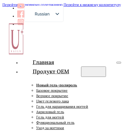
Перейти к основному содержанию
Перейти к нижнему колонтитулу
Russian
English
French
German
Arabic
Главная
Spanish
Продукт OEM
Japanese
Новый гель-полироль
Базовое покрытие
Верхнее покрытие
Цвет гелевого лака
Гель для наращивания ногтей
Акриловый гель
Гель для ногтей
Функциональный гель
Уход за ногтями