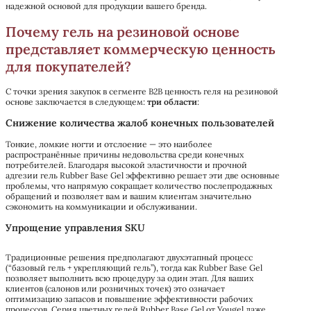
надежной основой для продукции вашего бренда.
Почему гель на резиновой основе
представляет коммерческую ценность
для покупателей?
С точки зрения закупок в сегменте B2B ценность геля на резиновой
основе заключается в следующем:
три области
:
Снижение количества жалоб конечных пользователей
Тонкие, ломкие ногти и отслоение — это наиболее
распространённые причины недовольства среди конечных
потребителей. Благодаря высокой эластичности и прочной
адгезии гель Rubber Base Gel эффективно решает эти две основные
проблемы, что напрямую сокращает количество послепродажных
обращений и позволяет вам и вашим клиентам значительно
сэкономить на коммуникации и обслуживании.
Упрощение управления SKU
Традиционные решения предполагают двухэтапный процесс
(“базовый гель + укрепляющий гель”), тогда как Rubber Base Gel
позволяет выполнить всю процедуру за один этап. Для ваших
клиентов (салонов или розничных точек) это означает
оптимизацию запасов и повышение эффективности рабочих
процессов. Серия цветных гелей Rubber Base Gel от Yougel даже